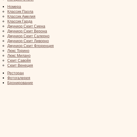
Номера
Классик Паола
Классик Амелия
Классик Гарда
Джуниор Сюит Сиена
Джуниор Сюит Верона
Джуниор Сюит Салерно
Джуниор Сюит Ливорно
Джуниор Сюит Флоренция
Люкс Торино
Люкс Милано
Сюит Савойя
Сюит Венеция
Ресторан
Фотогалерея
Бронирование