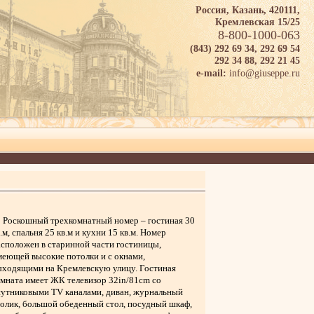
Россия, Казань, 420111,
Кремлевская 15/25
8-800-1000-063
(843) 292 69 34, 292 69 54
292 34 88, 292 21 45
info@giuseppe.ru
e-mail:
Роскошный трехкомнатный номер – гостиная 30
.м, спальня 25 кв.м и кухни 15 кв.м. Номер
асположен в старинной части гостиницы,
меющей высокие потолки и с окнами,
ыходящими на Кремлевскую улицу. Гостиная
омната имеет ЖК телевизор 32in/81cm со
путниковыми TV каналами, диван, журнальный
толик, большой обеденный стол, посудный шкаф,