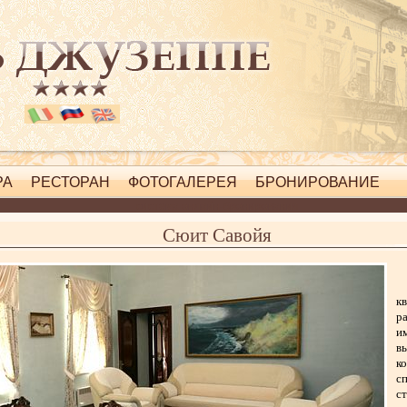
РА
РЕСТОРАН
ФОТОГАЛЕРЕЯ
БРОНИРОВАНИЕ
система онлайн-бронирования
Сюит Савойя
кв
р
и
в
к
с
с